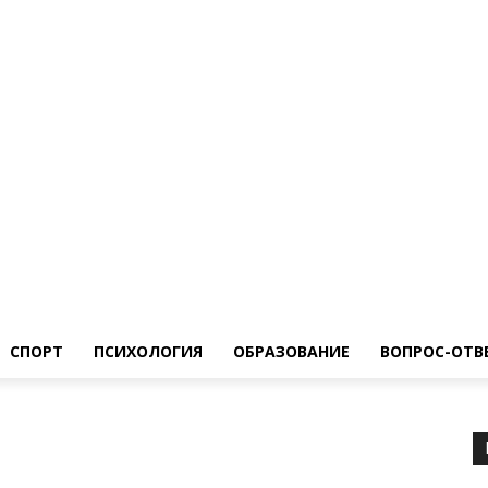
Общество
Спорт
Психология
Образование
Вопрос-Ответ
СПОРТ
ПСИХОЛОГИЯ
ОБРАЗОВАНИЕ
ВОПРОС-ОТВ