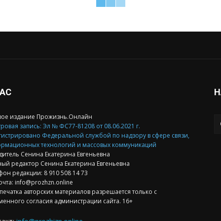
НАС
Н
вое издание Прожизнь.Онлайн
ровая запись: Эл № ФС77-81208 от 08.06.2021 г.
гистрировано Федеральной службой по надзору в сфере связи,
рмационных технологий и массовых коммуникаций
дитель Сенина Екатерина Евгеньевна
ный редактор Сенина Екатерина Евгеньевна
фон редакции: 8 910 508 14 73
очта: info@prozhzn.online
печатка авторских материалов разрешается только с
менного согласия администрации сайта. 16+