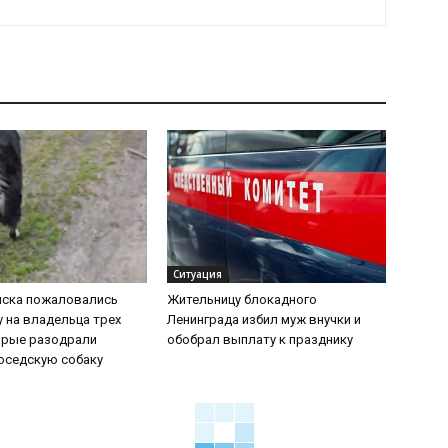
Ситуация
мска пожаловались
Жительницу блокадного
 на владельца трех
Ленинграда избил муж внучки и
орые разодрали
обобрал выплату к празднику
оседскую собаку