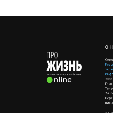
О 
Сете
Реест
заре
инфо
Учре
Глав
Теле
Эл. п
Пере
пись