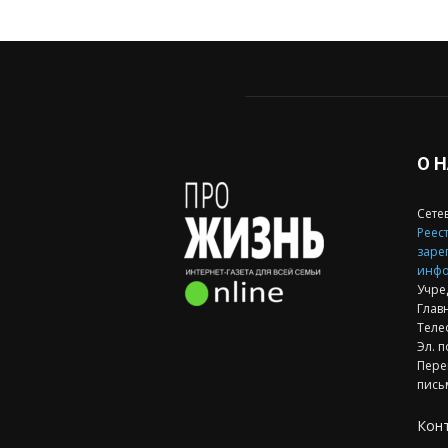
О 
Сете
Реест
заре
инфо
Учре
Глав
Теле
Эл. п
Пере
пись
Кон