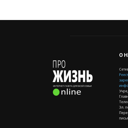
О 
Сете
Реест
заре
инфо
Учре
Глав
Теле
Эл. п
Пере
пись