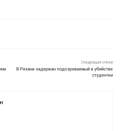
Следующая статья
чем
В Рязани задержан подозреваемый в убийстве
студентки
Н