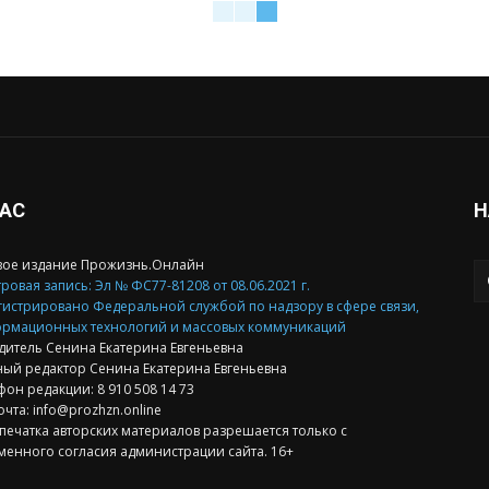
НАС
Н
вое издание Прожизнь.Онлайн
ровая запись: Эл № ФС77-81208 от 08.06.2021 г.
гистрировано Федеральной службой по надзору в сфере связи,
рмационных технологий и массовых коммуникаций
дитель Сенина Екатерина Евгеньевна
ный редактор Сенина Екатерина Евгеньевна
фон редакции: 8 910 508 14 73
очта: info@prozhzn.online
печатка авторских материалов разрешается только с
менного согласия администрации сайта. 16+