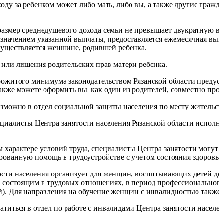
ходу за ребенком может либо мать, либо вы, а также другие гра
х размер среднедушевого дохода семьи не превышает двукратну
азначением указанной выплаты, предоставляется ежемесячная вып
осуществляется женщине, родившей ребенка.
 или лишения родительских прав матери ребенка.
житого минимума законодательством Рязанской области предусм
 также можете оформить вы, как один из родителей, совместно п
озможно в отдел социальной защиты населения по месту житель
пециалисты Центра занятости населения Рязанской области исп
арактере условий труда, специалисты Центра занятости могут з
ованную помощь в трудоустройстве с учетом состояния здоровь
ости населения организует для женщин, воспитывающих детей д
 состоящим в трудовых отношениях, в период профессиональног
лей). Для направления на обучение женщин с инвалидностью та
титься в отдел по работе с инвалидами Центра занятости насел