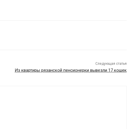
Следующая статья
Из квартиры рязанской пенсионерки вывезли 17 кошек