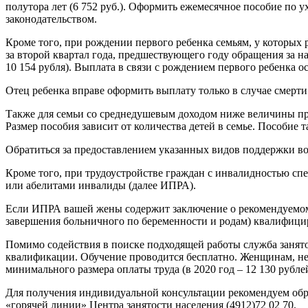
полутора лет (6 752 руб.). Оформить ежемесячное пособие по у
законодательством.
Кроме того, при рождении первого ребенка семьям, у которы
за второй квартал года, предшествующего году обращения за н
10 154 рубля). Выплата в связи с рождением первого ребенка 
Отец ребенка вправе оформить выплату только в случае смерти
Также для семьи со среднедушевым доходом ниже величины про
Размер пособия зависит от количества детей в семье. Пособие
Обратиться за предоставлением указанных видов поддержки в
Кроме того, при трудоустройстве граждан с инвалидностью с
или абелитами инвалиды (далее ИПРА).
Если ИПРА вашей жены содержит заключение о рекомендуемом х
завершения больничного по беременности и родам) квалифицир
Помимо содействия в поиске подходящей работы служба занят
квалификации. Обучение проводится бесплатно. Женщинам, не
минимального размера оплаты труда (в 2020 год – 12 130 руб
Для получения индивидуальной консультации рекомендуем обра
«горячей линии» Центра занятости населения (4912)72 02 70.