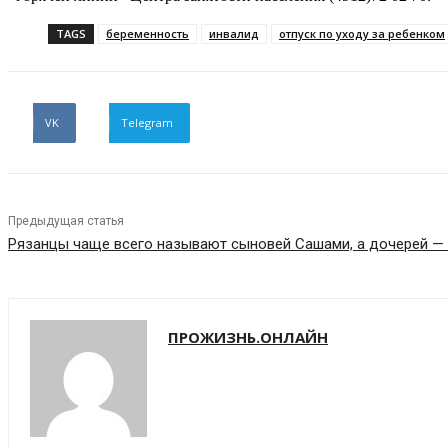
TAGS
беременность
инвалид
отпуск по уходу за ребенком
VK
Telegram
Предыдущая статья
Рязанцы чаще всего называют сыновей Сашами, а дочерей 
ПРОЖИЗНЬ.ОНЛАЙН