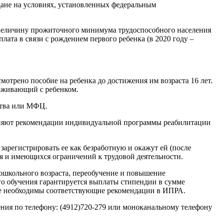
ждане на условиях, установленных федеральным
ю величину прожиточного минимума трудоспособного населения
лата в связи с рождением первого ребенка (в 2020 году –
отрено пособие на ребенка до достижения им возраста 16 лет.
роживающий с ребенком.
ства или МФЦ.
олняют рекомендации индивидуальной программы реабилитации
арегистрировать ее как безработную и окажут ей (после
я и имеющихся ограничений к трудовой деятельности.
ошкольного возраста, переобучение и повышение
о обучения гарантируется выплаты стипендии в сумме
кже необходимы соответствующие рекомендации в ИПРА.
ения по телефону: (4912)720-279 или моноканальному телефону