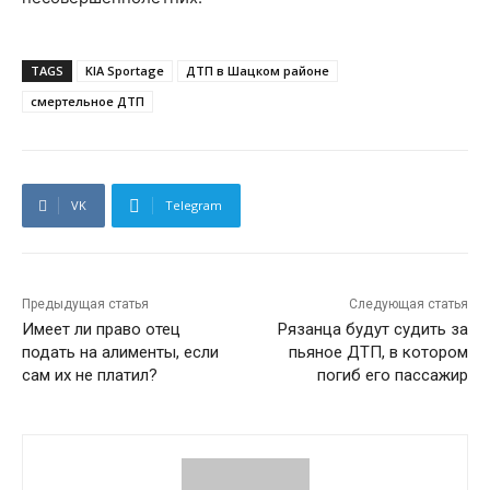
TAGS
KIA Sportage
ДТП в Шацком районе
смертельное ДТП
VK
Telegram
Предыдущая статья
Следующая статья
Имеет ли право отец
Рязанца будут судить за
подать на алименты, если
пьяное ДТП, в котором
сам их не платил?
погиб его пассажир