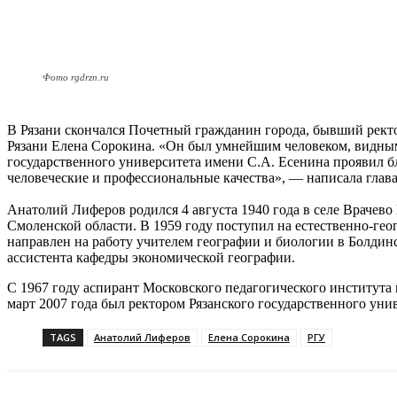
Фото rgdrzn.ru
В Рязани скончался Почетный гражданин города, бывший ректо
Рязани Елена Сорокина. «Он был умнейшим человеком, видным
государственного университета имени С.А. Есенина проявил б
человеческие и профессиональные качества», — написала гла
Анатолий Лиферов родился 4 августа 1940 года в селе Врачев
Смоленской области. В 1959 году поступил на естественно-ге
направлен на работу учителем географии и биологии в Болди
ассистента кафедры экономической географии.
С 1967 году аспирант Московского педагогического института 
март 2007 года был ректором Рязанского государственного уни
TAGS
Анатолий Лиферов
Елена Сорокина
РГУ