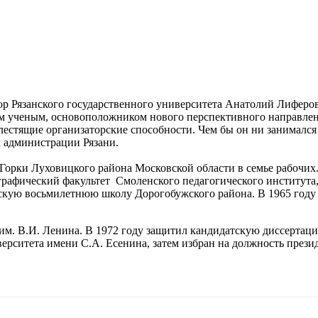
р Рязанского государственного университета Анатолий Лиферов
 ученым, основоположником нового перспективного направления
лестящие организаторские способности. Чем бы он ни занимался
ва администрации Рязани.
о Горки Луховицкого района Московской области в семье рабочи
ографический факультет Смоленского педагогического института
нскую восьмилетнюю школу Дорогобужского района. В 1965 году
им. В.И. Ленина. В 1972 году защитил кандидатскую диссертацию
верситета имени С.А. Есенина, затем избран на должность през