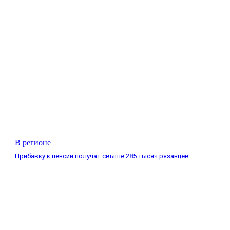
В регионе
Прибавку к пенсии получат свыше 285 тысяч рязанцев