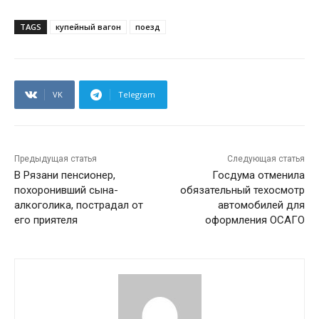
TAGS
купейный вагон
поезд
VK
Telegram
Предыдущая статья
Следующая статья
В Рязани пенсионер,
Госдума отменила
похоронивший сына-
обязательный техосмотр
алкоголика, пострадал от
автомобилей для
его приятеля
оформления ОСАГО