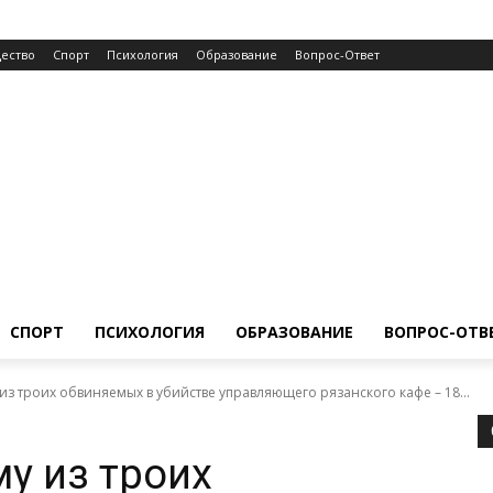
ество
Спорт
Психология
Образование
Вопрос-Ответ
СПОРТ
ПСИХОЛОГИЯ
ОБРАЗОВАНИЕ
ВОПРОС-ОТВ
з троих обвиняемых в убийстве управляющего рязанского кафе – 18...
у из троих