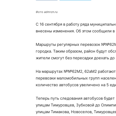
Фото admrzn.ru
С 16 сентября в работу ряда муниципаль
внесены изменения. Об этом сообщили в
Маршруты регулярных перевозок №№62М
городка. Таким образом, район будут об
жители смогут без пересадки доехать до
На маршрутах №№62М2, 62аМ2 работают а
перевозки маломобильных групп населен
количество автобусов увеличено на 5 ед
Теперь путь следования автобусов будет 
улицам Тимуровцев, Зубковой до Олимпий
улицам Тимакова, Новоселов, Тимуровцев