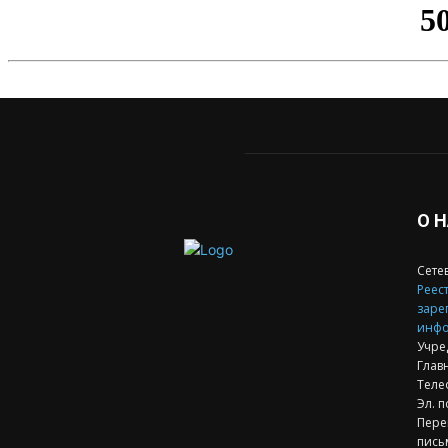
О 
Сете
Реест
заре
инфо
Учре
Глав
Теле
Эл. п
Пере
пись