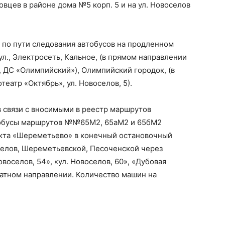
вцев в районе дома №5 корп. 5 и на ул. Новоселов
 по пути следования автобусов на продленном
я ул., Электросеть, Кальное, (в прямом направлении
, ДС «Олимпийский»), Олимпийский городок, (в
еатр «Октябрь», ул. Новоселов, 5).
в связи с вносимыми в реестр маршрутов
тобусы маршрутов №№65М2, 65аМ2 и 65бМ2
нкта «Шереметьево» в конечный остановочный
селов, Шереметьевской, Песоченской через
воселов, 54», «ул. Новоселов, 60», «Дубовая
ратном направлении. Количество машин на