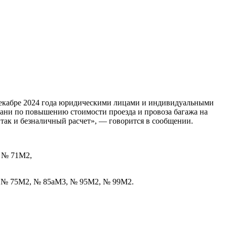
В декабре 2024 года юридическими лицами и индивидуальными
зани по повышению стоимости проезда и провоза багажа на
 так и безналичный расчет», — говорится в сообщении.
, № 71М2,
, № 75М2, № 85аМ3, № 95М2, № 99М2.