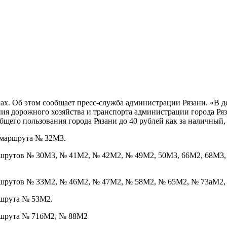
тках. Об этом сообщает пресс-служба администрации Рязани. «
ия дорожного хозяйства и транспорта администрации города Ря
щего пользования города Рязани до 40 рублей как за наличный,
х маршрута № 32М3.
маршрутов № 30М3, № 41М2, № 42М2, № 49М2, 50М3, 66М2, 68М3
 маршрутов № 33М2, № 46М2, № 47М2, № 58М2, № 65М2, № 73аМ2
ршрута № 53М2.
маршрута № 71бМ2, № 88М2