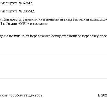
ах маршрута № 62М2.
ах маршрута № 73бМ2.
Главного управления «Региональная энергетическая комиссия» Ря
П г. Рязани «УРТ» и составит
да не получено от перевозчика осуществляющего перевозку па
ские пособия за декабрь
В 20