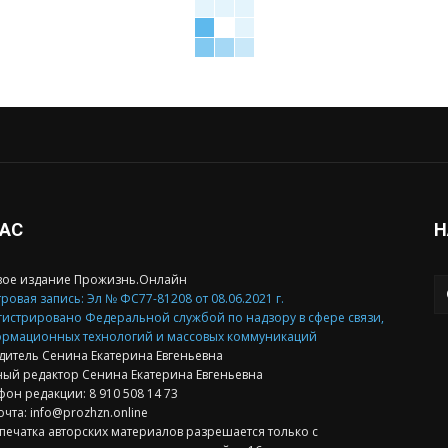
НАС
Н
вое издание Прожизнь.Онлайн
ровая запись: Эл № ФС77-81208 от 08.06.2021 г.
гистрировано Федеральной службой по надзору в сфере связи,
рмационных технологий и массовых коммуникаций
дитель Сенина Екатерина Евгеньевна
ный редактор Сенина Екатерина Евгеньевна
фон редакции: 8 910 508 14 73
очта: info@prozhzn.online
печатка авторских материалов разрешается только с