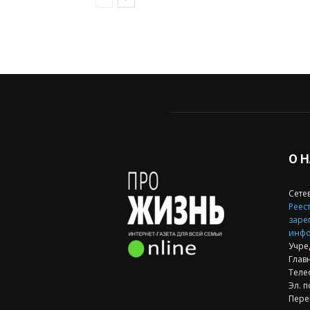
О 
Сете
Реест
заре
инфо
Учре
Глав
Теле
Эл. п
Пере