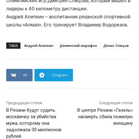
Олимпийских игр Дмитрия Спицова, который вышел в
лидеры к 40 километру дистанции.
Андрей Алипкин – воспитанник рязанской спортивной
школы «Алмаз». Его тренирует Владимир Водорезов.
TAGS
Андрей Алипкин
Деминский марафон
Денис Спицов
VK
Telegram
Предыдущая статья
Следующая статья
В Рязани будут судить
В центре Рязани «Газель»
москвичку за убийства
насмерть сбила пожилую
мужа, которому она
женщину
задолжала 30 миллионов
рублей