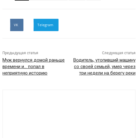
VK
Telegram
Предыдущая статья
Следующая статья
Муж вернулся домой раньше
Водитель, утопивший машину
времени и… попал в
со своей семьей, умер через
неприятную историю
три недели на берегу реки