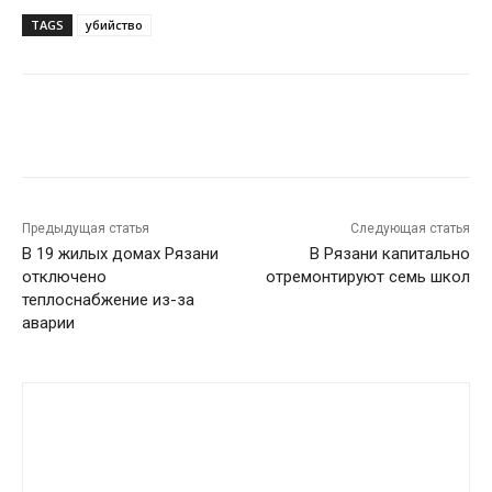
TAGS
убийство
VK
Telegram
Предыдущая статья
Следующая статья
В 19 жилых домах Рязани
В Рязани капитально
отключено
отремонтируют семь школ
теплоснабжение из-за
аварии