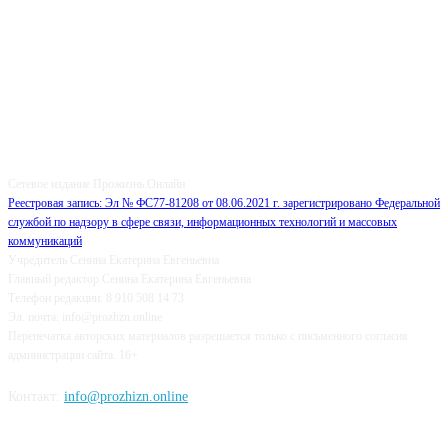
О НАС
Сетевое издание Прожизнь.Онлайн
Реестровая запись: Эл № ФС77-81208 от 08.06.2021 г. зарегистрировано Федеральной
службой по надзору в сфере связи, информационных технологий и массовых
коммуникаций
Учредитель Сенина Екатерина Евгеньевна
Главный редактор Сенина Екатерина Евгеньевна
Телефон редакции: 8 910 508 14 73
Эл. почта: info@prozhzn.online
Перепечатка авторских материалов разрешается только с письменного согласия
администрации сайта. 16+
Контакт:
info@prozhizn.online