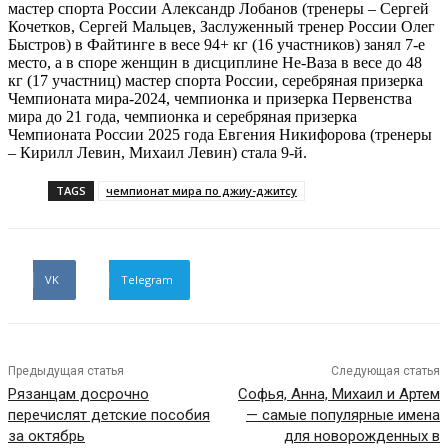
мастер спорта России Александр Лобанов (тренеры – Сергей
Кочетков, Сергей Мальцев, Заслуженный тренер России Олег
Быстров) в Файтинге в весе 94+ кг (16 участников) занял 7-е
место, а в споре женщин в дисциплине Не-Ваза в весе до 48
кг (17 участниц) мастер спорта России, серебряная призерка
Чемпионата мира-2024, чемпионка и призерка Первенства
мира до 21 года, чемпионка и серебряная призерка
Чемпионата России 2025 года Евгения Никифорова (тренеры
– Кирилл Левин, Михаил Левин) стала 9-й.
TAGS
чемпионат мира по джиу-джитсу
VK
Telegram
Предыдущая статья
Следующая статья
Рязанцам досрочно
Софья, Анна, Михаил и Артем
перечислят детские пособия
— самые популярные имена
за октябрь
для новорожденных в