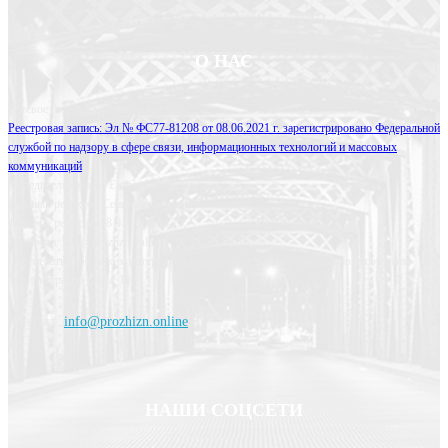
О НАС
Сетевое издание Прожизнь.Онлайн
Реестровая запись: Эл № ФС77-81208 от 08.06.2021 г. зарегистрировано Федеральной
службой по надзору в сфере связи, информационных технологий и массовых
коммуникаций
Учредитель Сенина Екатерина Евгеньевна
Главный редактор Сенина Екатерина Евгеньевна
Телефон редакции: 8 910 508 14 73
Эл. почта: info@prozhzn.online
Перепечатка авторских материалов разрешается только с письменного согласия
администрации сайта. 16+
Контакт:
info@prozhizn.online
НАШИ СОЦСЕТИ