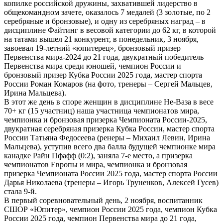
копилке российской дружины, захватившей лидерство в
общекомандном зачете, оказалось 7 медалей (3 золотые, по 2
серебряные и бронзовые), и одну из серебряных наград – в
дисциплине Файтинг в весовой категории до 62 кг, в которой
на татами вышел 21 конкурент, в понедельник, 3 ноября,
завоевал 19-летний «юпитерец», бронзовый призер
Первенства мира-2024 до 21 года, двукратный победитель
Первенства мира среди юношей, чемпион России и
бронзовый призер Кубка России 2025 года, мастер спорта
России Роман Комаров (на фото, тренеры – Сергей Мальцев,
Ирина Мальцева).
В этот же день в споре женщин в дисциплине Не-Ваза в весе
70+ кг (15 участниц) наша участница чемпионатов мира,
чемпионка и бронзовая призерка Чемпионата России-2025,
двукратная серебряная призерка Кубка России, мастер спорта
России Татьяна Федосеева (ренеры – Михаил Левин, Ирина
Мальцева), уступив всего два балла будущей чемпионке мира
канадке Райн Пфафф (0:2), заняла 7-е место, а призерка
чемпионатов Европы и мира, чемпионка и бронзовая
призерка Чемпионата России 2025 года, мастер спорта России
Дарья Николаева (тренеры – Игорь Труненков, Алексей Гусев)
стала 9-й.
В первый соревновательный день, 2 ноября, воспитанник
СШОР «Юпитер», чемпион России 2025 года, чемпион Кубка
России 2025 года, чемпион Первенства мира до 21 года,