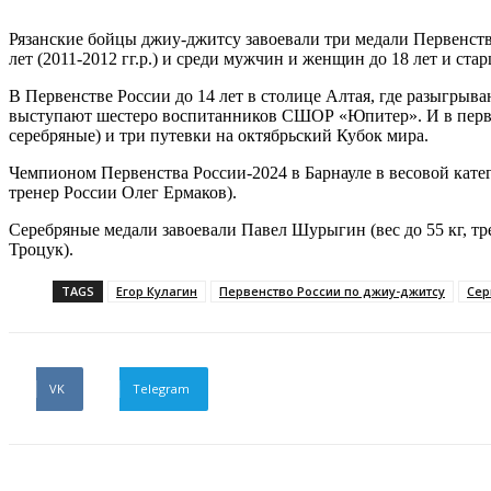
Рязанские бойцы джиу-джитсу завоевали три медали Первенств
лет (2011-2012 гг.р.) и среди мужчин и женщин до 18 лет и стар
В Первенстве России до 14 лет в столице Алтая, где разыгрыва
выступают шестеро воспитанников СШОР «Юпитер». И в первый
серебряные) и три путевки на октябрьский Кубок мира.
Чемпионом Первенства России-2024 в Барнауле в весовой кате
тренер России Олег Ермаков).
Серебряные медали завоевали Павел Шурыгин (вес до 55 кг, т
Троцук).
TAGS
Егор Кулагин
Первенство России по джиу-джитсу
Сер
VK
Telegram