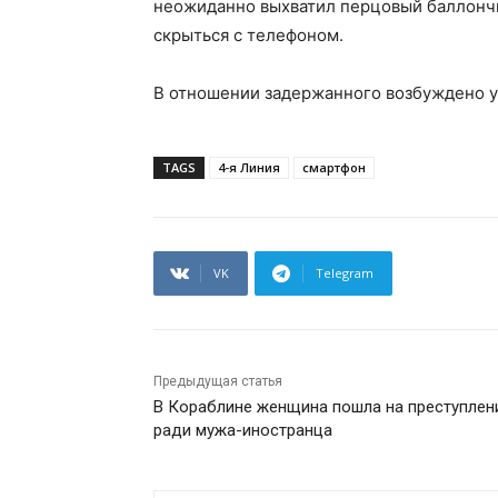
неожиданно выхватил перцовый баллончи
скрыться с телефоном.
В отношении задержанного возбуждено 
TAGS
4-я Линия
смартфон
VK
Telegram
Предыдущая статья
В Кораблине женщина пошла на преступлен
ради мужа-иностранца