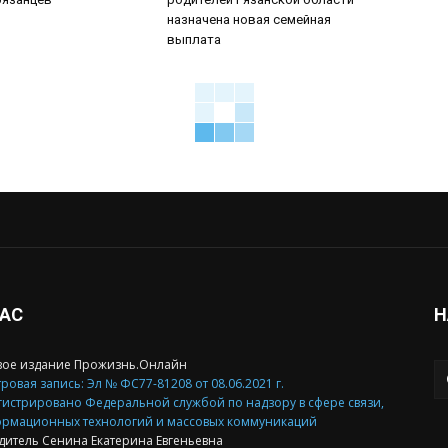
назначена новая семейная
выплата
НАС
Н
вое издание Прожизнь.Онлайн
ровая запись: Эл № ФС77-81208 от 08.06.2021 г.
гистрировано Федеральной службой по надзору в сфере связи,
рмационных технологий и массовых коммуникаций
дитель Сенина Екатерина Евгеньевна