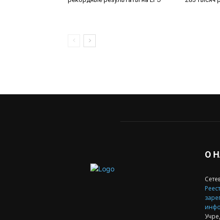
О 
Сете
Реест
заре
инфо
Учре