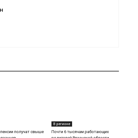
Н
В регионе
 пенсии получат свыше
Почти 6 тысячам работающих
рязанцев
родителей Рязанской области