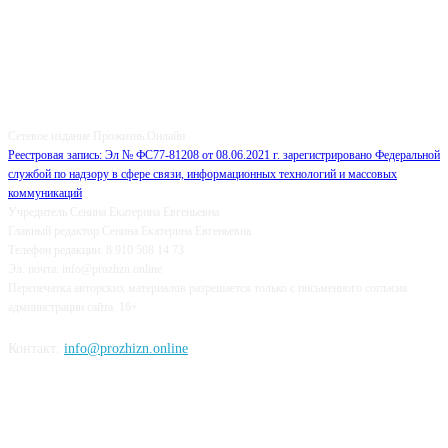
О НАС
Сетевое издание Прожизнь.Онлайн
Реестровая запись: Эл № ФС77-81208 от 08.06.2021 г. зарегистрировано Федеральной
службой по надзору в сфере связи, информационных технологий и массовых
коммуникаций
Учредитель Сенина Екатерина Евгеньевна
Главный редактор Сенина Екатерина Евгеньевна
Телефон редакции: 8 910 508 14 73
Эл. почта: info@prozhzn.online
Перепечатка авторских материалов разрешается только с письменного согласия
администрации сайта. 16+
Контакт:
info@prozhizn.online
НАШИ СОЦСЕТИ