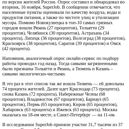
по версии жителей России. Опрос составил и обнародовал во
вторник, 16 ноября, SuperJob. В сообщении отмечается, что
населенные пункты оценивали по качеству воздуха, воды и
продуктов питания, а также по чистоте улиц и утилизации
мусора. Помимо Новокузнецка в топ-10 самых грязных
городов вошли Рязань (27 процентов), Тольятти (29
процентов), Челябинск (30 процентов), Астрахань (34
процента), Липецк (36 процентов), Волгоград (38 процентов),
Красноярск (38 процентов), Саратов (39 процентов) и Омск
(42 процента).
Напомним, аналогичный опрос онлайн-сервис по подбору
работы проводил год назад. Тогда самыми загрязненными
были признаны Тольятти и Рязань, а Тюмень и Казань –
самыми экологически-чистыми.
В это раз в этот список так же вошла Тюмень — ей довольны
74 процента жителей. Далее идет Краснодар (73 процента),
снова Казань (72 процента), Набережные Челны (68
процентов), Владивосток (67 процентов), Барнаул (65
процентов), Пермь (65 процентов), Киров (65 процентов),
Хабаровск (63 процента) и Ижевск (63 процента). Москва
оказалась на 18-ом месте, а Санкт-Петербург — на 11-ом.
В исследовании SuperJob приняли участие 31,7 тысячи из 37