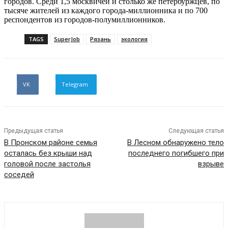
городов. Среди 1,5 москвичей и столько же петербуржцев, по
тысяче жителей из каждого города-миллионника и по 700
респондентов из городов-полумиллионников.
TAGS
SuperJob
Рязань
экология
VK
Telegram
Предыдущая статья
Следующая статья
В Пронском районе семья
В Лесном обнаружено тело
осталась без крыши над
последнего погибшего при
головой после застолья
взрыве
соседей