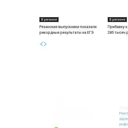
В регионе
В регионе
Рязанские выпускники показали
Прибавку к
рекордные результаты на ЕГЭ
285 тысяч 
О 
Сете
Реест
заре
инфо