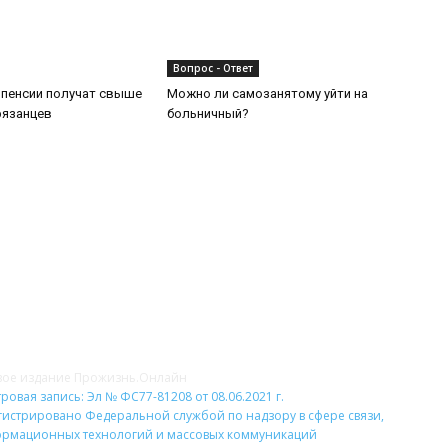
Вопрос - Ответ
 пенсии получат свыше
Можно ли самозанятому уйти на
рязанцев
больничный?
НАС
Н
вое издание Прожизнь.Онлайн
ровая запись: Эл № ФС77-81208 от 08.06.2021 г.
гистрировано Федеральной службой по надзору в сфере связи,
рмационных технологий и массовых коммуникаций