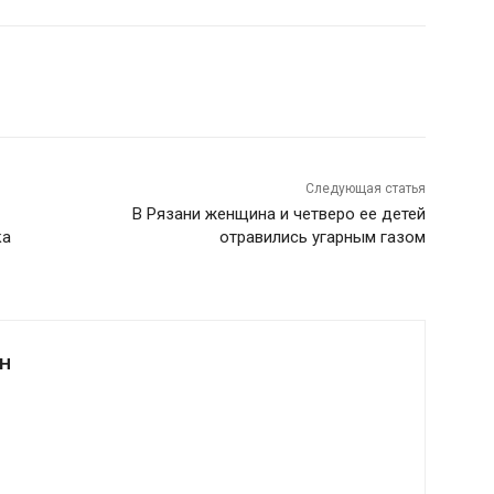
Следующая статья
В Рязани женщина и четверо ее детей
ка
отравились угарным газом
Н