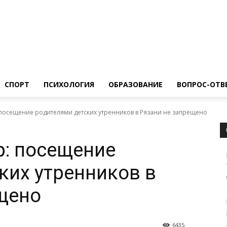
ество
Спорт
Психология
Образование
Вопрос-Ответ
СПОРТ
ПСИХОЛОГИЯ
ОБРАЗОВАНИЕ
ВОПРОС-ОТВ
посещение родителями детских утренников в Рязани не запрещено
р: посещение
ких утренников в
щено
6435