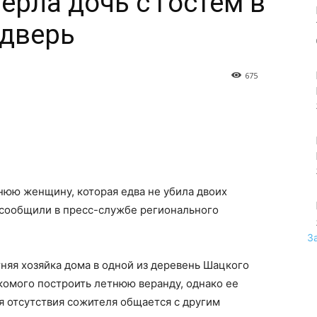
ерла дочь с гостем в
 дверь
675
тнюю женщину, которая едва не убила двоих
м сообщили в пресс-службе регионального
З
няя хозяйка дома в одной из деревень Шацкого
комого построить летнюю веранду, однако ее
мя отсутствия сожителя общается с другим