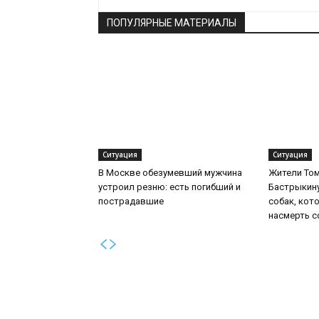
ПОПУЛЯРНЫЕ МАТЕРИАЛЫ
Ситуация
Ситуация
В Москве обезумевший мужчина
Жители То
устроил резню: есть погибший и
Бастрыкину
пострадавшие
собак, кот
насмерть с