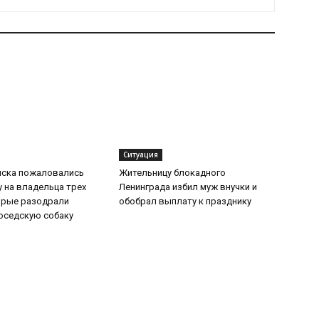
Ситуация
мска пожаловались
Жительницу блокадного
 на владельца трех
Ленинграда избил муж внучки и
орые разодрали
обобрал выплату к празднику
оседскую собаку