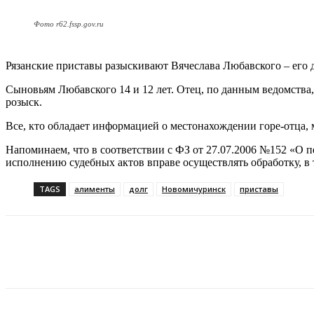
Фото r62.fssp.gov.ru
Рязанские приставы разыскивают Вячеслава Любавского – его 
Сыновьям Любавского 14 и 12 лет. Отец, по данным ведомства,
розыск.
Все, кто обладает информацией о местонахождении горе-отца, 
Напоминаем, что в соответствии с ФЗ от 27.07.2006 №152 «О
исполнению судебных актов вправе осуществлять обработку, в
TAGS
алименты
долг
Новомичуринск
приставы
VK
Telegram