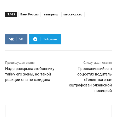
TAGS
Банк России
выигрыш
мессенджер
VK
Telegram
Предыдущая статья
Следующая статья
Надя раскрыла любовнику
Прославившийся в
тайну его жены, но такой
соцсетях водитель
реакции она не ожидала
«Гелентвагена»
оштрафован рязанской
полицией