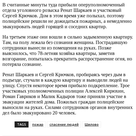
В считанные минуты туда прибыли оперуполномоченный
отдела уголовного розыска Ренат Шаркаев и участковый
Сергей Крючков. Дом в этом время уже полыхал, поэтому
полицейские решили не дожидаться пожарных, а немедленно
эвакуировать людей горящей и соседних квартир.
На третьем этаже они вошли в сильно задымленную квартиру.
Там, на полу лежала без сознания женщина. Пострадавшую
сотрудники вынесли из помещения на руках. Позже
выяснилось, что 78-летняя хозяйка квартиры, заметив
возгорание, попыталась прекратить распространение огня, но
потеряла сознание.
Ренат Шаркаев и Сергей Крючков, пробираясь через дым в
подъезде, стучали в каждую квартиру и выводили людей на
улицу. Спустя некоторое время прибыло подкрепление. Трое
участковых уполномоченных полиции Алексей Кирюхин,
Роман Гавриков и Малик Кадыров тоже приняли участие в
эвакуации жителей дома. Пожилых граждан полицейские
выносили на руках. Силами сотрудников органов внутренних
дел было эвакуировано 20 человек.
TAGS
пожар
спасение людей
Шилово