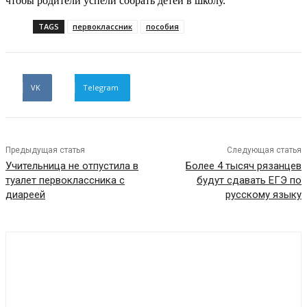
чтобы родители успели собрать детей в школу.
TAGS
первоклассник
пособия
VK
Telegram
Предыдущая статья
Следующая статья
Учительница не отпустила в
Более 4 тысяч рязанцев
туалет первоклассника с
будут сдавать ЕГЭ по
диареей
русскому языку