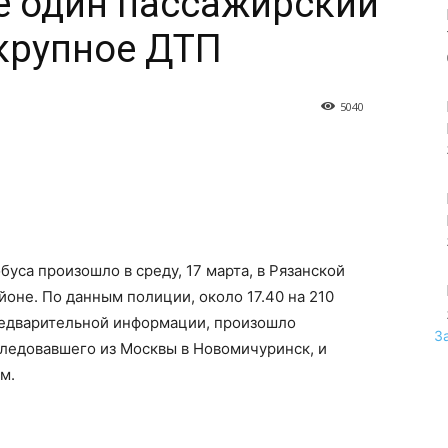
е один пассажирский
 крупное ДТП
5040
уса произошло в среду, 17 марта, в Рязанской
айоне. По данным полиции, около 17.40 на 210
редварительной информации, произошло
З
следовавшего из Москвы в Новомичуринск, и
ом.