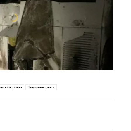
овский район
Новомичуринск