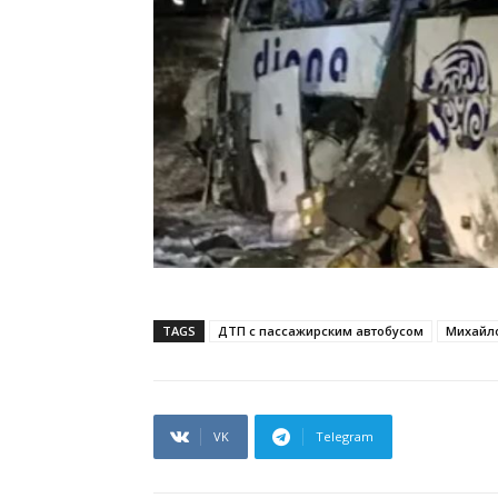
TAGS
ДТП с пассажирским автобусом
Михайл
VK
Telegram