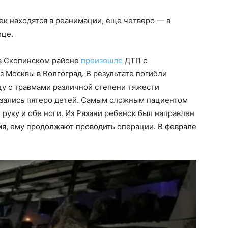
век находятся в реанимации, еще четверо — в
ице.
 в Скопинском районе
произошло
ДТП с
з Москвы в Волгоград. В результате погибли
ицу с травмами различной степени тяжести
казались пятеро детей. Самым сложным пациентом
 руку и обе ноги. Из Рязани ребенок был направлен
емя, ему продолжают проводить операции. В феврале