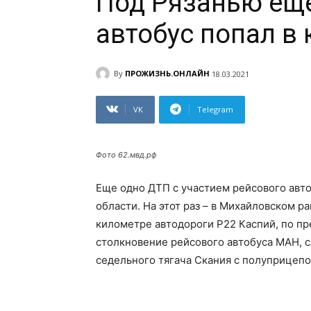
Под Рязанью ещ
автобус попал в
By
ПРОЖИЗНЬ.ОНЛАЙН
18.03.2021
VK
Telegram
Фото 62.мвд.рф
Еще одно ДТП с участием рейсового автоб
области. На этот раз – в Михайловском р
километре автодороги Р22 Каспий, по п
столкновение рейсового автобуса МАН, 
седельного тягача Скания с полуприцеп