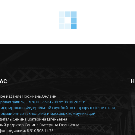
НАС
Н
вое издание Прожизнь.Онлайн
ровая запись: Эл № ФС77-81208 от 08.06.2021 г.
гистрировано Федеральной службой по надзору в сфере связи,
рмационных технологий и массовых коммуникаций
дитель Сенина Екатерина Евгеньевна
ный редактор Сенина Екатерина Евгеньевна
фон редакции: 8 910 508 14 73