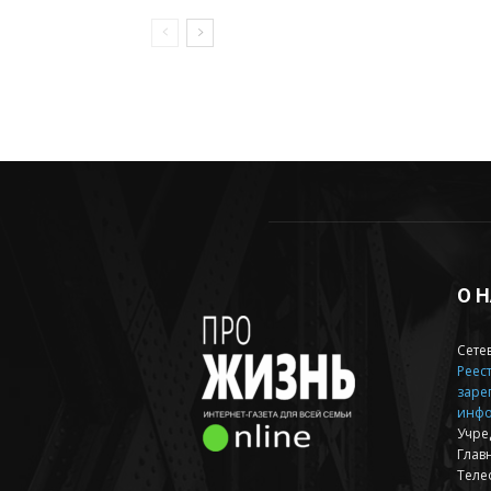
О 
Сете
Реест
заре
инфо
Учре
Глав
Теле