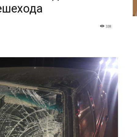
ешехода
338