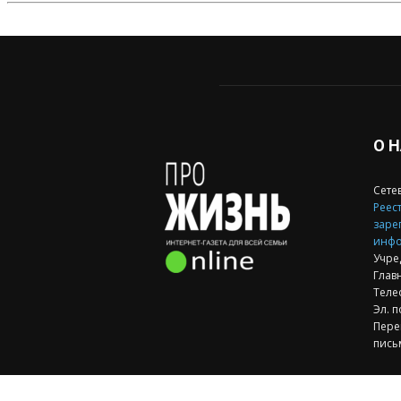
О 
Сете
Реест
заре
инфо
Учре
Глав
Теле
Эл. п
Пере
пись
Кон