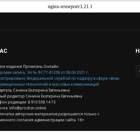
НАС
Н
вое издание Прожизнь.Онлайн
ровая запись: Эл № ФС77-81208 от 08.06.2021 г.
гистрировано Федеральной службой по надзору в сфере связи,
рмационных технологий и массовых коммуникаций
дитель Сенина Екатерина Евгеньевна
ный редактор Сенина Екатерина Евгеньевна
фон редакции: 8 910 508 14 73
очта: info@prozhzn.online
печатка авторских материалов разрешается только с
менного согласия администрации сайта. 16+
такт:
info@prozhizn.online