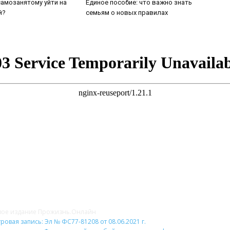
амозанятому уйти на
Единое пособие: что важно знать
й?
семьям о новых правилах
НАС
Н
вое издание Прожизнь.Онлайн
ровая запись: Эл № ФС77-81208 от 08.06.2021 г.