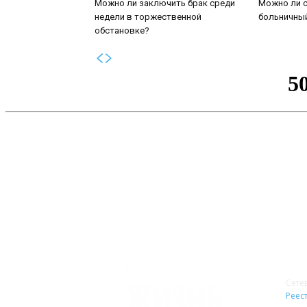
Можно ли заключить брак среди
Можно ли с
недели в торжественной
больничны
обстановке?
О 
Сете
Реест