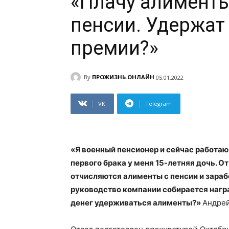
«Плачу алименты
пенсии. Удержат 
премии?»
By
ПРОЖИЗНЬ.ОНЛАЙН
05.01.2022
VK
Telegram
«Я военный пенсионер и сейчас работаю 
первого брака у меня 15-летняя дочь. О
отчисляются алименты с пенсии и зарабо
руководство компании собирается награ
денег удерживаться алименты?»
Андре