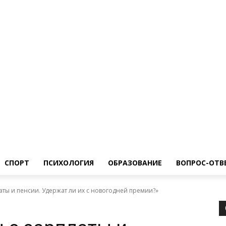
ество
Спорт
Психология
Образование
Вопрос-Ответ
СПОРТ
ПСИХОЛОГИЯ
ОБРАЗОВАНИЕ
ВОПРОС-ОТВ
аты и пенсии. Удержат ли их с новогодней премии?»