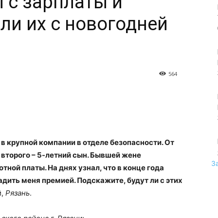
 с зарплаты и
ли их с новогодней
564
в крупной компании в отделе безопасности. От
т второго – 5-летний сын. Бывшей жене
З
тной платы. На днях узнал, что в конце года
дить меня премией. Подскажите, будут ли с этих
й,
Рязань
.