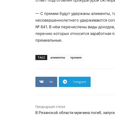
Ответ подготовлен
прокуратурой Октябрь
— С премии будут удержаны алименты, т
несовершеннолетнего удерживаются согл
№ 841. В нём перечислены виды доходов
перечню которых относится заработная п
премиальные.
TAGS
алименты
премия
VK
Telegram
Предыдущая статья
В Рязанской области мужчина погиб, запус