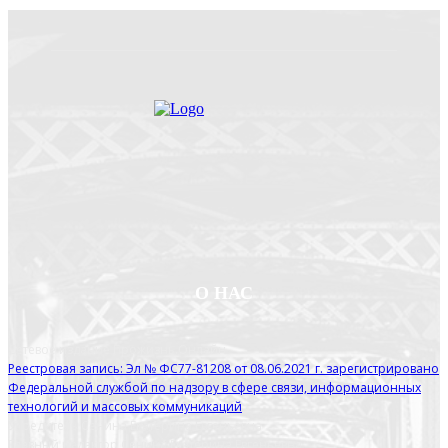
О НАС
Сетевое издание Прожизнь.Онлайн
Реестровая запись: Эл № ФС77-81208 от 08.06.2021 г. зарегистрировано
Федеральной службой по надзору в сфере связи, информационных
технологий и массовых коммуникаций
Учредитель Сенина Екатерина Евгеньевна
Главный редактор Сенина Екатерина Евгеньевна