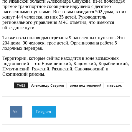
по Рязанской области Александра Савукова, из-за половодья
прямое транспортное сообщение нарушено с десятью
населенными пунктами. Всего там находятся 502 дома, в них
живут 444 человека, из них 35 детей. Руководитель
регионального управления МЧС отметил, что имеются
объездные пути.
Также из-за половодья отрезаны 9 населенных пунктов. Это
204 дома, 90 человек, трое детей. Организована работа 5
лодочных переправ.
Территории, которые сейчас находятся в зоне возможных
подтоплений – это Ермишинский, Кадомский, Кораблинский,
Путятинский, Ряжский, Рязанский, Сапожковский и
Скопинский районы.
TAGS
Александр Савуков
зона подтоплений
паводок
VK
Telegram