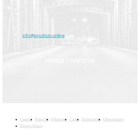
Телефон редакции: 8 910 508 14 73
Эл. почта: info@prozhzn.online
Перепечатка авторских материалов разрешается только с
письменного согласия администрации сайта. 16+
Контакт:
info@prozhizn.online
НАШИ СОЦСЕТИ
Главное
Новости
Общество
Спорт
Психология
Образование
Вопрос-Ответ