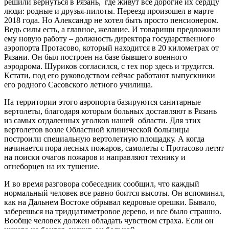
решили вернуться в Рязань, где живут все дорогие их сердцу
люди: родные и друзья-пилоты. Переезд произошел в марте
2018 года. Но Александр не хотел быть просто пенсионером.
Ведь силы есть, а главное, желание. И товарищи предложили
ему новую работу – должность директора государственного
аэропорта Протасово, который находится в 20 километрах от
Рязани. Он был построен на базе бывшего военного
аэродрома. Шуриков согласился, с тех пор здесь и трудится.
Кстати, под его руководством сейчас работают выпускники
его родного Сасовского летного училища.
На территории этого аэропорта базируются санитарные
вертолеты, благодаря которым больных доставляют в Рязань
из самых отдаленных уголков нашей области. Для этих
вертолетов возле Областной клинической больницы
построили специальную вертолетную площадку. А когда
начинается пора лесных пожаров, самолеты с Протасово летят
на поиски очагов пожаров и направляют технику и
огнеборцев на их тушение.
И во время разговора собеседник сообщил, что каждый
нормальный человек все равно боится высоты. Он вспоминал,
как на Дальнем Востоке обрывал кедровые орешки. Бывало,
заберешься на тридцатиметровое дерево, и все было страшно.
Вообще человек должен обладать чувством страха. Если он