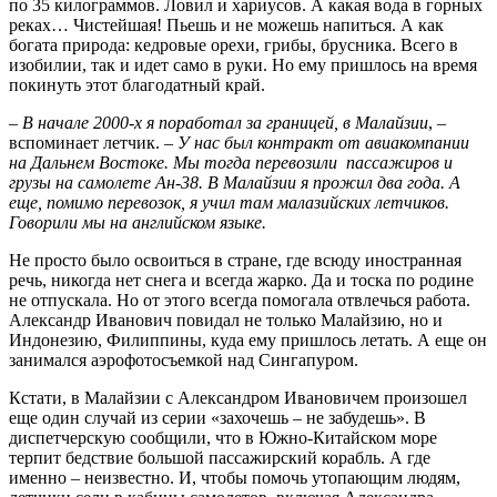
по 35 килограммов. Ловил и хариусов. А какая вода в горных
реках… Чистейшая! Пьешь и не можешь напиться. А как
богата природа: кедровые орехи, грибы, брусника. Всего в
изобилии, так и идет само в руки. Но ему пришлось на время
покинуть этот благодатный край.
–
В начале 2000-х я поработал за границей, в Малайзии
, –
вспоминает летчик. –
У нас был контракт от авиакомпании
на Дальнем Востоке. Мы тогда перевозили пассажиров и
грузы на самолете Ан-38. В Малайзии я прожил два года. А
еще, помимо перевозок, я учил там малазийских летчиков.
Говорили мы на английском языке.
Не просто было освоиться в стране, где всюду иностранная
речь, никогда нет снега и всегда жарко. Да и тоска по родине
не отпускала. Но от этого всегда помогала отвлечься работа.
Александр Иванович повидал не только Малайзию, но и
Индонезию, Филиппины, куда ему пришлось летать. А еще он
занимался аэрофотосъемкой над Сингапуром.
Кстати, в Малайзии с Александром Ивановичем произошел
еще один случай из серии «захочешь – не забудешь». В
диспетчерскую сообщили, что в Южно-Китайском море
терпит бедствие большой пассажирский корабль. А где
именно – неизвестно. И, чтобы помочь утопающим людям,