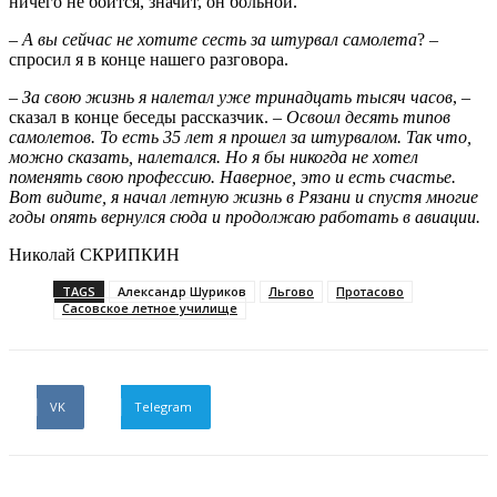
ничего не боится, значит, он больной.
–
А вы сейчас не хотите сесть за штурвал самолета
? –
спросил я в конце нашего разговора.
–
За свою жизнь я налетал уже тринадцать тысяч часов
, –
сказал в конце беседы рассказчик. –
Освоил десять типов
самолетов. То есть 35 лет я прошел за штурвалом. Так что,
можно сказать, налетался. Но я бы никогда не хотел
поменять свою профессию. Наверное, это и есть счастье.
Вот видите, я начал летную жизнь в Рязани и спустя многие
годы опять вернулся сюда и продолжаю работать в авиации.
Николай СКРИПКИН
TAGS
Александр Шуриков
Льгово
Протасово
Сасовское летное училище
VK
Telegram