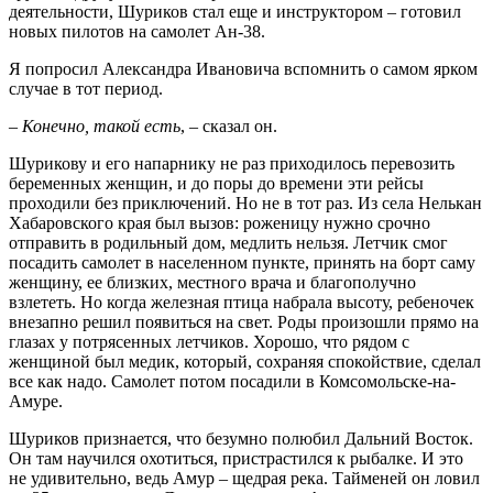
деятельности, Шуриков стал еще и инструктором – готовил
новых пилотов на самолет Ан-38.
Я попросил Александра Ивановича вспомнить о самом ярком
случае в тот период.
–
Конечно, такой есть
, – сказал он.
Шурикову и его напарнику не раз приходилось перевозить
беременных женщин, и до поры до времени эти рейсы
проходили без приключений. Но не в тот раз. Из села Нелькан
Хабаровского края был вызов: роженицу нужно срочно
отправить в родильный дом, медлить нельзя. Летчик смог
посадить самолет в населенном пункте, принять на борт саму
женщину, ее близких, местного врача и благополучно
взлететь. Но когда железная птица набрала высоту, ребеночек
внезапно решил появиться на свет. Роды произошли прямо на
глазах у потрясенных летчиков. Хорошо, что рядом с
женщиной был медик, который, сохраняя спокойствие, сделал
все как надо. Самолет потом посадили в Комсомольске-на-
Амуре.
Шуриков признается, что безумно полюбил Дальний Восток.
Он там научился охотиться, пристрастился к рыбалке. И это
не удивительно, ведь Амур – щедрая река. Тайменей он ловил