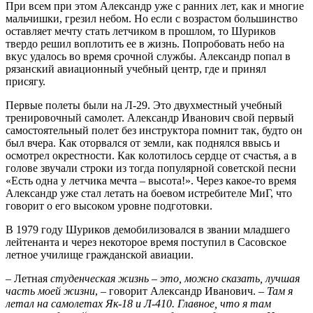
При всем при этом Александр уже с ранних лет, как и многие
мальчишки, грезил небом. Но если с возрастом большинство
оставляет мечту стать летчиком в прошлом, то Шуриков
твердо решил воплотить ее в жизнь. Попробовать небо на
вкус удалось во время срочной службы. Александр попал в
рязанский авиационный учебный центр, где и принял
присягу.
Первые полеты были на Л-29. Это двухместный учебный
тренировочный самолет. Александр Иванович свой первый
самостоятельный полет без инструктора помнит так, будто он
был вчера. Как оторвался от земли, как поднялся ввысь и
осмотрел окрестности. Как колотилось сердце от счастья, а в
голове звучали строки из тогда популярной советской песни
«Есть одна у летчика мечта – высота!». Через какое-то время
Александр уже стал летать на боевом истребителе МиГ, что
говорит о его высоком уровне подготовки.
В 1979 году Шуриков демобилизовался в звании младшего
лейтенанта и через некоторое время поступил в Сасовское
летное училище гражданской авиации.
– Летная
студенческая жизнь – это, можно сказать, лучшая
часть моей жизни
, – говорит Александр Иванович. –
Там я
летал на самолетах Як-18 и Л-410. Главное, что я там