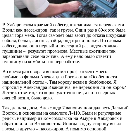
В Хабаровском крае мой собеседник занимался перевозками.
Возил как пассажиров, так и грузы. Один раз в 80-х это была
целая гора меха. Тогда самолет был забит до отказа шкурками
соболя, белки, лисицы, зайца, ондатры и норки. По словам
собеседника, он в первый и последний раз видел столько
пушнины – результат промысла. Местные охотники так
зарабатывали себе на жизнь. А ему надо было отвезти
пушнину на комбинат по переработке.
Во время разговора я вспомнил про фрагмент моего
любимого фильма Александра Рогожкина «Особенности
национальной охоты». Там корову везли в бомболюке. Я
спросил у Александра Ивановича, не перевозил ли он коров?
Летчик ответил, что коров уж точно нет, а вот северных
оленей возил, было дело.
Так, день за днем, Александр Иванович повидал весь Дальний
Восток, в основном на самолете Л-410. Были и регулярные
рейсы, например из Комсомольска-на-Амуре в Хабаровск и
обратно или во Владивосток. Иногда в одну сторону возил
грузы, в другую – пассажиров. А помимо основной