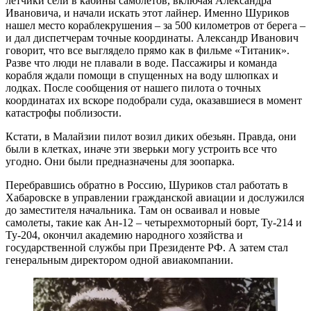
летчики сели в кабины самолетов, включая Александра
Ивановича, и начали искать этот лайнер. Именно Шуриков
нашел место кораблекрушения – за 500 километров от берега –
и дал диспетчерам точные координаты. Александр Иванович
говорит, что все выглядело прямо как в фильме «Титаник».
Разве что люди не плавали в воде. Пассажиры и команда
корабля ждали помощи в спущенных на воду шлюпках и
лодках. После сообщения от нашего пилота о точных
координатах их вскоре подобрали суда, оказавшиеся в момент
катастрофы поблизости.
Кстати, в Малайзии пилот возил диких обезьян. Правда, они
были в клетках, иначе эти зверьки могу устроить все что
угодно. Они были предназначены для зоопарка.
Перебравшись обратно в Россию, Шуриков стал работать в
Хабаровске в управлении гражданской авиации и дослужился
до заместителя начальника. Там он осваивал и новые
самолеты, такие как Ан-12 – четырехмоторный борт, Ту-214 и
Ту-204, окончил академию народного хозяйства и
государственной службы при Президенте РФ. А затем стал
генеральным директором одной авиакомпании.