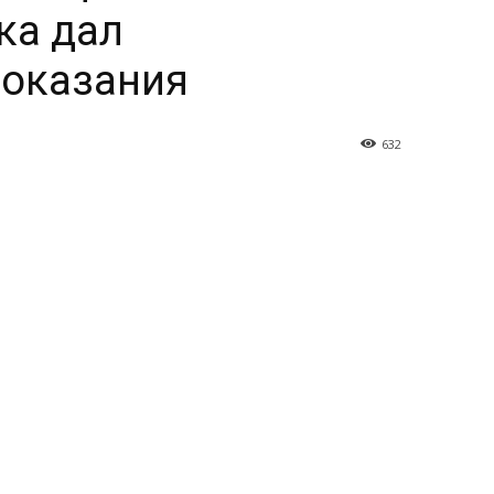
ка дал
показания
632