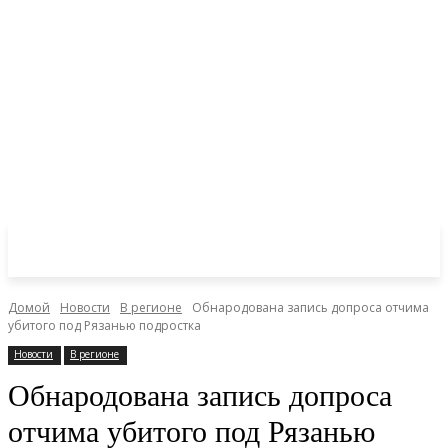
Домой
Новости
В регионе
Обнародована запись допроса отчима
убитого под Рязанью подростка
Новости
В регионе
Обнародована запись допроса
отчима убитого под Рязанью