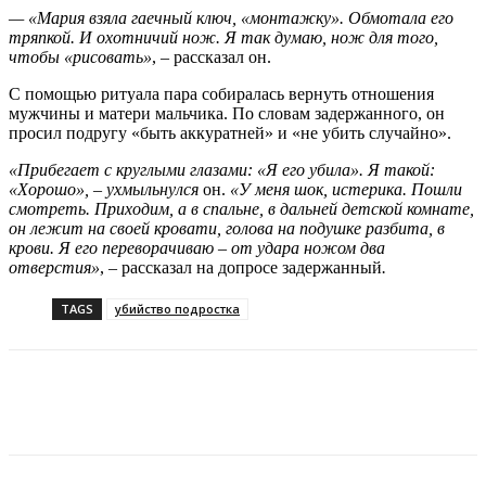
— «Мария взяла гаечный ключ, «монтажку». Обмотала его
тряпкой. И охотничий нож. Я так думаю, нож для того,
чтобы «рисовать»
,
–
рассказал он.
С помощью ритуала пара собиралась вернуть отношения
мужчины и матери мальчика. По словам задержанного, он
просил подругу «быть аккуратней» и «не убить случайно».
«Прибегает с круглыми глазами: «Я его убила». Я такой:
«Хорошо», – ухмыльнулся
он.
«У меня шок, истерика. Пошли
смотреть. Приходим, а в спальне, в дальней детской комнате,
он лежит на своей кровати, голова на подушке разбита, в
крови. Я его переворачиваю – от удара ножом два
отверстия»
, – рассказал на допросе задержанный
.
TAGS
убийство подростка
VK
Telegram