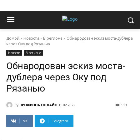
Домой
Новости
В регионе
Обнародован эскиз моста-дублера
через Оку под Рязанью
Новости
В регионе
Обнародован эскиз моста-
дублера через Оку под
Рязанью
By
ПРОЖИЗНЬ.ОНЛАЙН
15.02.2022
519
VK
Telegram