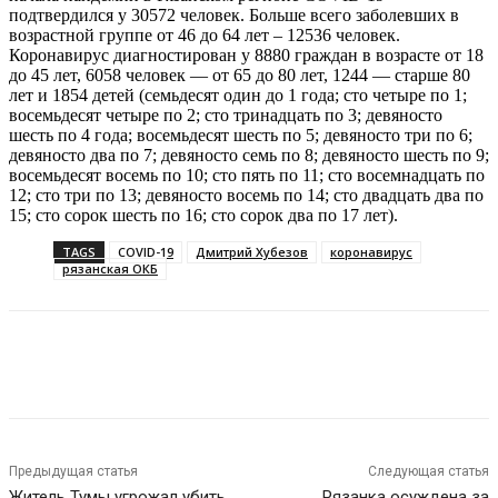
подтвердился у 30572 человек. Больше всего заболевших в
возрастной группе от 46 до 64 лет – 12536 человек.
Коронавирус диагностирован у 8880 граждан в возрасте от 18
до 45 лет, 6058 человек — от 65 до 80 лет, 1244 — старше 80
лет и 1854 детей (семьдесят один до 1 года; сто четыре по 1;
восемьдесят четыре по 2; сто тринадцать по 3; девяносто
шесть по 4 года; восемьдесят шесть по 5; девяносто три по 6;
девяносто два по 7; девяносто семь по 8; девяносто шесть по 9;
восемьдесят восемь по 10; сто пять по 11; сто восемнадцать по
12; сто три по 13; девяносто восемь по 14; сто двадцать два по
15; сто сорок шесть по 16; сто сорок два по 17 лет).
TAGS
COVID-19
Дмитрий Хубезов
коронавирус
рязанская ОКБ
VK
Telegram
Предыдущая статья
Следующая статья
Житель Тумы угрожал убить
Рязанка осуждена за