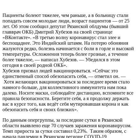
Пациенты болеют тяжелее, чем раньше, а в больницу стали
попадать совсем молодые люди, возраст пациентов — от 25
лет. Об этом сообщил депутат Рязанской облдумы (бывший
главврач ОКБ) Дмитрий Хубезов на своей странице
«ВКонтакте». «В третью волну коронавирус стал злее и
беспощаднее. Это Индийский штамм. На потерю обоняния
жалуются редко, болезнь начинается с боли в горле и высокой
температуры. Осложнения теперь более грозные, а течение
более тяжелое, — написал Хубезов. — Убедился в этом
сегодня в своей родной ОКБ».
Хубезов призвал людей вакцинироваться. «Сейчас это
единственный способ обезопасить себя, — отметил он. —
Хотя желающих вакцинироваться за последнее время стало
намного больше, для коллективного иммунитета нам пока
далеко. Носите маски, соблюдайте дистанцию, вспомните все
правила безопасности. Берегите себя, а я продолжу держать
вас в курсе того, как ведёт себя мутировавшая корона и как
обезопасить себя и своих близких».
По данным опергруппы, за последние сутки в Рязанской
области выявлено еще 70 случаев заражения коронавирусом.
Темп прироста за сутки составил 0,23%. Таким образом, с
начала пандемии в Рязанском регионе COVID-19