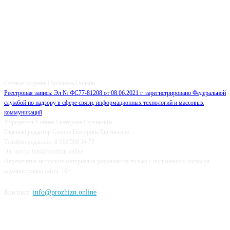
О НАС
Сетевое издание Прожизнь.Онлайн
Реестровая запись: Эл № ФС77-81208 от 08.06.2021 г. зарегистрировано Федеральной
службой по надзору в сфере связи, информационных технологий и массовых
коммуникаций
Учредитель Сенина Екатерина Евгеньевна
Главный редактор Сенина Екатерина Евгеньевна
Телефон редакции: 8 910 508 14 73
Эл. почта: info@prozhzn.online
Перепечатка авторских материалов разрешается только с письменного согласия
администрации сайта. 16+
Контакт:
info@prozhizn.online