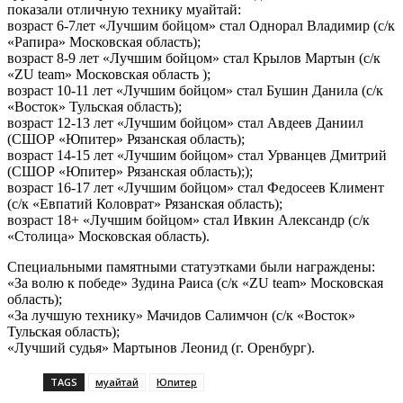
показали отличную технику муайтай:
возраст 6-7лет «Лучшим бойцом» стал Однорал Владимир (с/к
«Рапира» Московская область);
возраст 8-9 лет «Лучшим бойцом» стал Крылов Мартын (с/к
«ZU team» Московская область );
возраст 10-11 лет «Лучшим бойцом» стал Бушин Данила (с/к
«Восток» Тульская область);
возраст 12-13 лет «Лучшим бойцом» стал Авдеев Даниил
(СШОР «Юпитер» Рязанская область);
возраст 14-15 лет «Лучшим бойцом» стал Урванцев Дмитрий
(СШОР «Юпитер» Рязанская область););
возраст 16-17 лет «Лучшим бойцом» стал Федосеев Климент
(с/к «Евпатий Коловрат» Рязанская область);
возраст 18+ «Лучшим бойцом» стал Ивкин Александр (с/к
«Столица» Московская область).
Специальными памятными статуэтками были награждены:
«За волю к победе» Зудина Раиса (с/к «ZU team» Московская
область);
«За лучшую технику» Мачидов Салимчон (с/к «Восток»
Тульская область);
«Лучший судья» Мартынов Леонид (г. Оренбург).
TAGS
муайтай
Юпитер