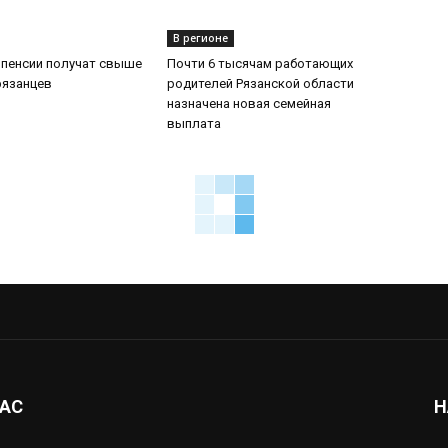
В регионе
 пенсии получат свыше
Почти 6 тысячам работающих
рязанцев
родителей Рязанской области
назначена новая семейная
выплата
НАС
Н