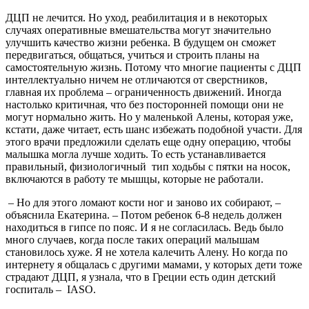
ДЦП не лечится. Но уход, реабилитация и в некоторых
случаях оперативные вмешательства могут значительно
улучшить качество жизни ребенка. В будущем он сможет
передвигаться, общаться, учиться и строить планы на
самостоятельную жизнь. Потому что многие пациенты с ДЦП
интеллектуально ничем не отличаются от сверстников,
главная их проблема – ограниченность движений. Иногда
настолько критичная, что без посторонней помощи они не
могут нормально жить. Но у маленькой Алены, которая уже,
кстати, даже читает, есть шанс избежать подобной участи. Для
этого врачи предложили сделать еще одну операцию, чтобы
малышка могла лучше ходить. То есть устанавливается
правильный, физиологичный тип ходьбы с пятки на носок,
включаются в работу те мышцы, которые не работали.
– Но для этого ломают кости ног и заново их собирают, –
объяснила Екатерина. – Потом ребенок 6-8 недель должен
находиться в гипсе по пояс. И я не согласилась. Ведь было
много случаев, когда после таких операций малышам
становилось хуже. Я не хотела калечить Алену. Но когда по
интернету я общалась с другими мамами, у которых дети тоже
страдают ДЦП, я узнала, что в Греции есть один детский
госпиталь – IASO.