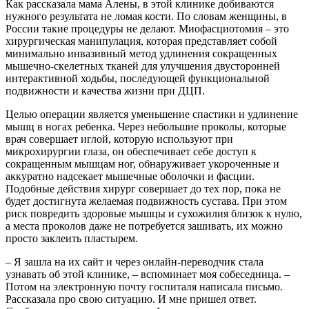
Как рассказала мама Алены, в этой клинике добиваются
нужного результата не ломая кости. По словам женщины, в
России такие процедуры не делают. Миофасциотомия – это
хирургическая манипулация, которая представляет собой
минимально инвазивный метод удлинения сокращенных
мышечно-скелетных тканей для улучшения двусторонней
интерактивной ходьбы, последующей функциональной
подвижности и качества жизни при ДЦП.
Целью операции является уменьшение спастики и удлинение
мышц в ногах ребенка. Через небольшие проколы, которые
врач совершает иглой, которую используют при
микрохирургии глаза, он обеспечивает себе доступ к
сокращенным мышцам ног, обнаруживает укороченные и
аккуратно надсекает мышечные оболочки и фасции.
Подобные действия хирург совершает до тех пор, пока не
будет достигнута желаемая подвижность сустава. При этом
риск повредить здоровые мышцы и сухожилия близок к нулю,
а места проколов даже не потребуется зашивать, их можно
просто заклеить пластырем.
– Я зашла на их сайт и через онлайн-переводчик стала
узнавать об этой клинике, – вспоминает моя собеседница. –
Потом на электронную почту госпиталя написала письмо.
Рассказала про свою ситуацию. И мне пришел ответ.