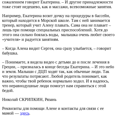
сожалением говорит Екатерина. – И другие принадлежности
тоже стоят недешево, как и массажи, всевозможные занятия.
Например, Екатерина возит дочку на процедуры в бассейн,
который находится в Морской школе. Там с ней занимается
тренер, который учит Алену плавать. Сама она не плавает –
лишь при помощи специальных приспособлений. Хотя до
этого она сильно боялась воды, малышка очень любит своего
«учителя» и радуется занятиям.
– Когда Алена видит Сергея, она сразу улыбается, – говорит
бабушка.
– Понимаете, я видела видео с детьми до и после лечения в
Греции, – призналась в конце беседы Екатерина. – И это небо
и земля. Малыши с ДЦП ходят так, как обычные люди. Так
что результаты потрясают. Любой родитель понимает, как
важно, чтобы твой ребенок нормально ходил. И я надеюсь,
что неравнодушные люди помогут нам справиться с этой
бедой.
Николай СКРИПКИН, Рязань
Реквизиты для помощи Алене и контакты для связи с ее
мамой —
здесь
.