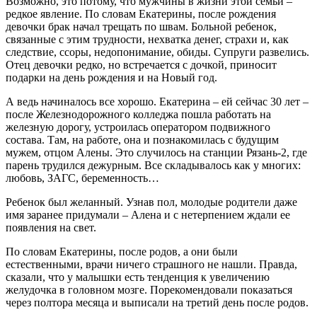
Возможно, это потому, что мужчины в жизни этой семьи –
редкое явление. По словам Екатерины, после рождения
девочки брак начал трещать по швам. Больной ребенок,
связанные с этим трудности, нехватка денег, страхи и, как
следствие, ссоры, недопонимание, обиды. Супруги развелись.
Отец девочки редко, но встречается с дочкой, приносит
подарки на день рождения и на Новый год.
А ведь начиналось все хорошо. Екатерина – ей сейчас 30 лет –
после Железнодорожного колледжа пошла работать на
железную дорогу, устроилась оператором подвижного
состава. Там, на работе, она и познакомилась с будущим
мужем, отцом Алены. Это случилось на станции Рязань-2, где
парень трудился дежурным. Все складывалось как у многих:
любовь, ЗАГС, беременность…
Ребенок был желанный. Узнав пол, молодые родители даже
имя заранее придумали – Алена и с нетерпением ждали ее
появления на свет.
По словам Екатерины, после родов, а они были
естественными, врачи ничего страшного не нашли. Правда,
сказали, что у малышки есть тенденция к увеличению
желудочка в головном мозге. Порекомендовали показаться
через полтора месяца и выписали на третий день после родов.