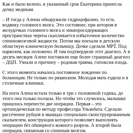
Как и было велено, в указанный срок Екатерина принесла
дочку медикам.
– И тогда у Алены обнаружили гидроцефалию, то есть
водянку головного мозга. Это состояние, при котором в
желудочках головного мозга и ликворосодержащих
пространствах черепа скапливается избыточное количество
спинномозговой жидкости. Потом мы поехали в детскую
областную клиническую больницу. Дочке сделали МРТ. Под
наркозом, как положено. И там подтвердили этот диагноз. А в
десять месяцев Алене поставили еще более страшный диагноз
– ДЦП. Узнали и причину – родовая травма, гипоксия плода.
С этого момента началось постоянное хождение по
больницам. Не только по рязанским. Молодая мать ездила и в
столичные клиники.
На ноги Алена встала только в три с половиной годика, до
этого она только ползала. Но чтобы это случилось, малышке
пришлось перенести две операции. Первая – это
ортопедическая по методу профессора Ульзибата. Сделали
рассечение рубцов в мышцах специально сконструированным
скальпелем, конструкция которого позволяет выполнять
операцию без обширного кожного разреза. А второй была
операция, связанная со спинным мозгом.