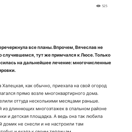
525
еречеркнула все планы. Впрочем, Вячеслав не
 о случившемся, тут же примчался к Люсе. Только
асилась на дальнейшее лечение: многочисленные
ировки.
 Халецкая, как обычно, приехала на свой огород
агался прямо возле многоквартирного дома.
селили оттуда несколькими месяцами раньше.
й из длиннющих многоэтажек в спальном районе
чки и детская площадка. А ведь она так любила
ый домик не снесли и не настроили там
тобус и ехала к своим теплицам.