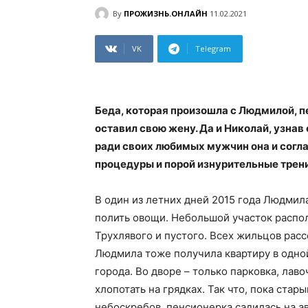
By
ПРОЖИЗНЬ.ОНЛАЙН
11.02.2021
VK
Telegram
Беда, которая произошла с Людмилой, п
оставил свою жену. Да и Николай, узнав
ради своих любимых мужчин она и согл
процедуры и порой изнурительные трен
В один из летних дней 2015 года Людмила
полить овощи. Небольшой участок распол
Трухлявого и пустого. Всех жильцов рас
Людмила тоже получила квартиру в одно
города. Во дворе – только парковка, лаво
хлопотать на грядках. Так что, пока стар
небоскребов, пенсионерка садилась на ав