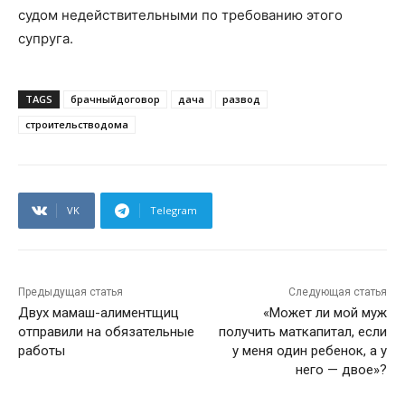
судом недействительными по требованию этого
супруга.
TAGS
брачныйдоговор
дача
развод
строительстводома
VK
Telegram
Предыдущая статья
Следующая статья
Двух мамаш-алиментщиц
«Может ли мой муж
отправили на обязательные
получить маткапитал, если
работы
у меня один ребенок, а у
него — двое»?