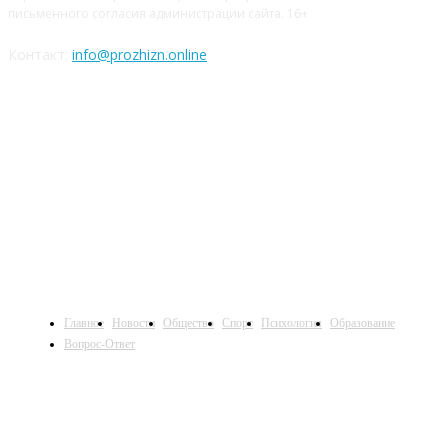
письменного согласия администрации сайта. 16+
Контакт:
info@prozhizn.online
НАШИ СОЦСЕТИ
Главное
Новости
Общество
Спорт
Психология
Образование
Вопрос-Ответ