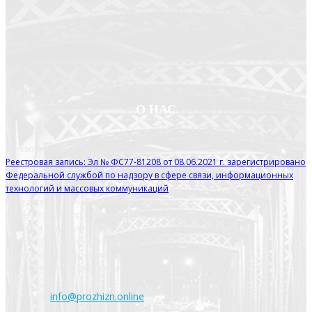
О НАС
Сетевое издание Прожизнь.Онлайн
Реестровая запись: Эл № ФС77-81208 от 08.06.2021 г. зарегистрировано
Федеральной службой по надзору в сфере связи, информационных
технологий и массовых коммуникаций
Учредитель Сенина Екатерина Евгеньевна
Главный редактор Сенина Екатерина Евгеньевна
Телефон редакции: 8 910 508 14 73
Эл. почта: info@prozhzn.online
Перепечатка авторских материалов разрешается только с
письменного согласия администрации сайта. 16+
Контакт:
info@prozhizn.online