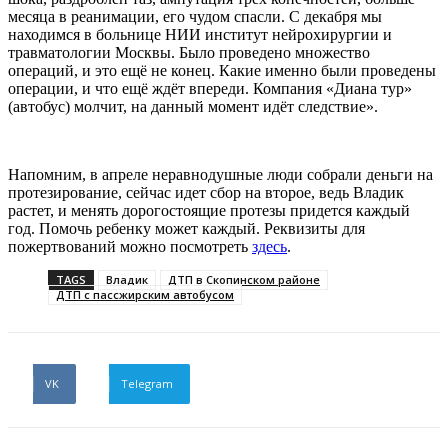
месяца в реанимации, его чудом спасли. С декабря мы
находимся в больнице НИИ институт нейрохирургии и
травматологии Москвы. Было проведено множество
операций, и это ещё не конец. Какие именно были проведены
операции, и что ещё ждёт впереди. Компания «Диана тур»
(автобус) молчит, на данный момент идёт следствие».
Напомним, в апреле неравнодушные люди собрали деньги на
протезирование, сейчас идет сбор на второе, ведь Владик
растет, и менять дорогостоящие протезы придется каждый
год. Помочь ребенку может каждый. Реквизиты для
пожертвований можно посмотреть
здесь
.
TAGS
Владик
ДТП в Скопинском районе
ДТП с пассжирским автобусом
VK
Telegram