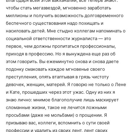
Благодаря всей этой вакханалии, все теперь знают:
чтобы стать мегазвездой, мгновенно заработать
миллионы и получить возможность долговременного
беспечного существования надо похищать и
насиловать детей. Мне стыдно коллегам напоминать о
социальной ответственности журналиста — это
первое, чем должны пропитаться профессионалы,
приходя в профессию. Но я вынуждена еще раз об
этом говорить. Вы ежеминутно снова и снова даете
подонку смаковать каждое мгновенье своего
преступления, опять втаптывая в грязь чистоту
девочек, женщин, матерей. Я говорю не только о Лене
и Кате, прошедших через этот ужас. Одну из них я
знаю лично: мнимое благополучие лишь маскирует
сломанные жизни, такое не лечится ложными
просьбами (даже не мольбами) о прощении. Я
призываю вас, коллеги, вспомнить о сути своей
профессии и удалить из своих лент, лент своих