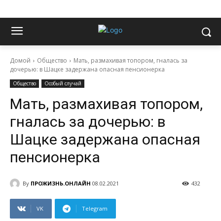
Домой
Общество
Мать, размахивая топором, гналась за
дочерью: в Шацке задержана опасная пенсионерка
Общество
Особый случай
Мать, размахивая топором,
гналась за дочерью: в
Шацке задержана опасная
пенсионерка
By
ПРОЖИЗНЬ.ОНЛАЙН
08.02.2021
432
VK
Telegram