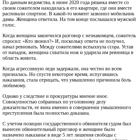
По данным ведомства, в июне 2020 года рязанка вместе со
своим сожителем находилась в его квартире, где они вместе
распивали спиртное. В какой-то момент зазвонил мобильник
дамы. Женщина ответила. На том конце послышался мужской
голос.
Когда женщина закончился разговор с незнакомцем, сожитель
спросил: «Кто звонил?» И, поскольку ответа не получил,
начал ревновать. Между сожителями вспыхнула ссора. Устав
от нападок, женщина схватила нож и ударила им ревнивца в
область живота.
Когда агрессивную леди задержали, она честно во всем
призналась. Но спустя некоторое время, испугавшись
наказания, стала отрицать, что умышленно причинила боль
любимому.
Однако у следствие и прокуратуры мнение иное.
Совокупностью собранных по уголовному делу
доказательств, ее вина именно в совершении умышленного
преступления была полностью доказана.
С учетом позиции государственного обвинителя судом был
вынесен обвинительный приговор и женщине было
назначено наказанье в виде 5 лет лишения свободы с