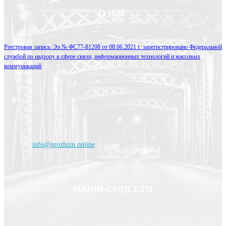
О НАС
Сетевое издание Прожизнь.Онлайн
Реестровая запись: Эл № ФС77-81208 от 08.06.2021 г. зарегистрировано Федеральной
службой по надзору в сфере связи, информационных технологий и массовых
коммуникаций
Учредитель Сенина Екатерина Евгеньевна
Главный редактор Сенина Екатерина Евгеньевна
Телефон редакции: 8 910 508 14 73
Эл. почта: info@prozhzn.online
Перепечатка авторских материалов разрешается только с письменного согласия
администрации сайта. 16+
Контакт:
info@prozhizn.online
НАШИ СОЦСЕТИ