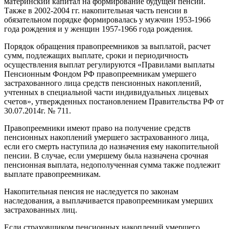
материнский капитал на формирование будущей пенсии.
Также в 2002-2004 гг. накопительная часть пенсии в
обязательном порядке формировалась у мужчин 1953-1966
года рождения и у женщин 1957-1966 года рождения.
Порядок обращения правопреемников за выплатой, расчет
сумм, подлежащих выплате, сроки и периодичность
осуществления выплат регулируются «Правилами выплаты
Пенсионным Фондом РФ правопреемникам умершего
застрахованного лица средств пенсионных накоплений,
учтенных в специальной части индивидуальных лицевых
счетов», утвержденных постановлением Правительства РФ от
30.07.2014г. № 711.
Правопреемники имеют право на получение средств
пенсионных накоплений умершего застрахованного лица,
если его смерть наступила до назначения ему накопительной
пенсии. В случае, если умершему была назначена срочная
пенсионная выплата, недополученная сумма также подлежит
выплате правопреемникам.
Накопительная пенсия не наследуется по законам
наследования, а выплачивается правопреемникам умерших
застрахованных лиц.
Если страховщиком пенсионных накоплений умершего