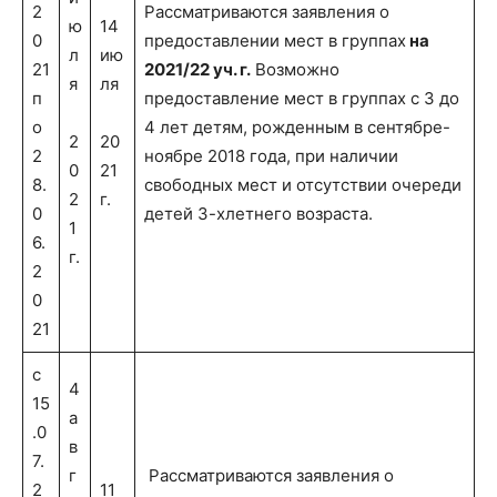
2
Рассматриваются заявления о
ю
14
0
предоставлении мест в группах
на
л
ию
21
2021/22 уч. г.
Возможно
я
ля
п
предоставление мест в группах с 3 до
о
4 лет детям, рожденным в сентябре-
2
20
2
ноябре 2018 года, при наличии
0
21
8.
свободных мест и отсутствии очереди
2
г.
0
детей 3-хлетнего возраста.
1
6.
г.
2
0
21
с
4
15
а
.0
в
7.
г
Рассматриваются заявления о
2
11