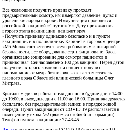
Все желающие получить прививку проходят
предварительный осмотр, им измеряют давление, пульс и
уровень кислорода в крови. Иммунизация проводится
российской вакциной «Спутник V». Дату прохождения
второго этапа вакцинации назначит врач.
«Получить прививку одинаково безопасно и в пункте
вакцинации, и в поликлинике. Кабинет в торговом центре
«М5 Молл» соответствует всем требованиям санитарной
безопасности, все оборудование сертифицировано. Здесь
организовано зонирование для осмотра пациентов и
прививочная. Сейчас завезено 100 доз вакцины. Перед датой
получения второго компонента пациент получит
напоминание от медработников», – сказал заместитель
главного врача Областной клинической больницы Олег
Митряев.
Бригады медиков работают ежедневно: в будние дни с 14:00
до 19:00, в выходные дни с 11.00 до 16.00. Прививка делается
бесплатно, без предварительной записи в порядке живой
очереди. Пункт вакцинации от COVID-19 располагается в
помещении у входа №2 (рядом со стойкой информации).
Телефон пункта вакцинации: 77-48-45.
Ранее
пункт вакцинации от COVID-19 был открыт в ТЦ