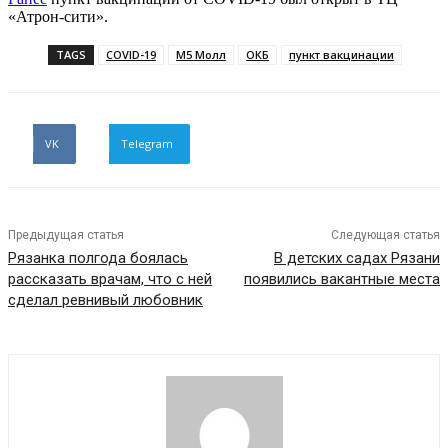
«Атрон-сити».
TAGS
COVID-19
М5 Молл
ОКБ
пункт вакцинации
VK
Telegram
Предыдущая статья
Следующая статья
Рязанка полгода боялась
В детских садах Рязани
рассказать врачам, что с ней
появились вакантные места
сделал ревнивый любовник